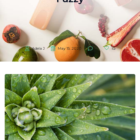
15
Adela J
May 15, 2020
0